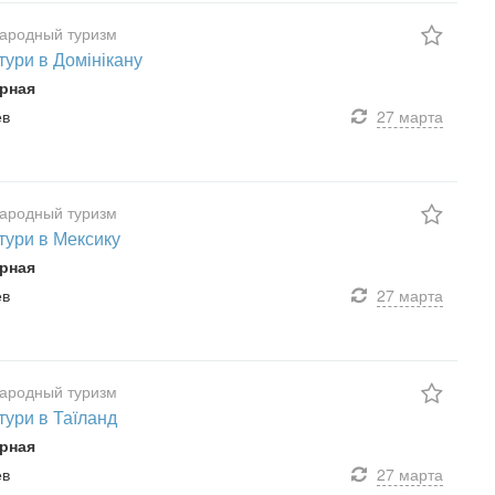
ародный туризм
 тури в Домінікану
рная
ев
27 марта
ародный туризм
 тури в Мексику
рная
ев
27 марта
ародный туризм
тури в Таїланд
рная
ев
27 марта