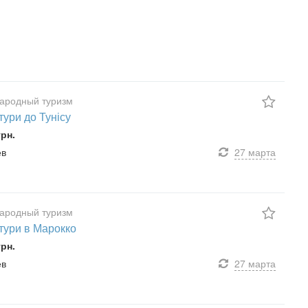
ародный туризм
тури до Тунісу
грн.
ев
27 марта
ародный туризм
 тури в Марокко
грн.
ев
27 марта