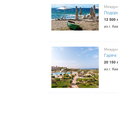
Междун
Подоро
12 500 
из г. Ки
Междун
Гарячі
20 150 
из г. Ки