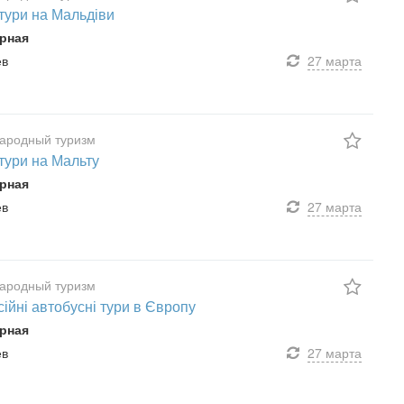
 тури на Мальдіви
рная
ев
27 марта
ародный туризм
 тури на Мальту
рная
ев
27 марта
ародный туризм
сійні автобусні тури в Європу
рная
ев
27 марта