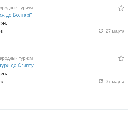
ародный туризм
ж до Болгарії
грн.
ев
27 марта
ародный туризм
 тури до Єгипту
грн.
ев
27 марта