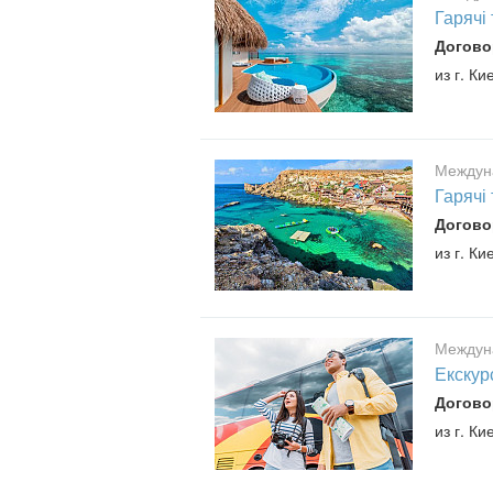
Гарячі
Догово
из г. Ки
Междун
Гарячі
Догово
из г. Ки
Междун
Екскур
Догово
из г. Ки