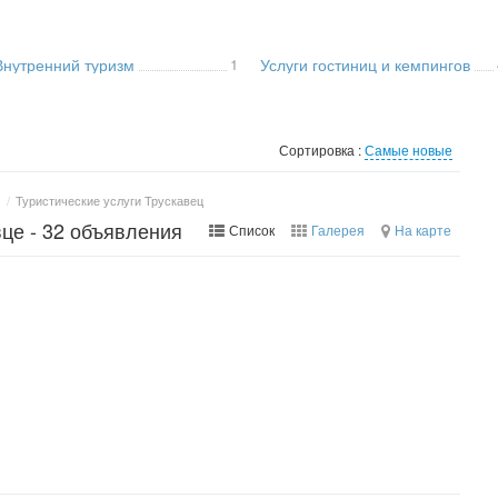
Внутренний туризм
1
Услуги гостиниц и кемпингов
Сортировка :
Самые новые
/
Туристические услуги Трускавец
вце - 32 объявления
Список
Галерея
На карте