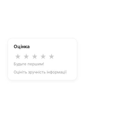
Оцінка
★
★
★
★
★
Будьте першим!
Оцініть зручність інформації