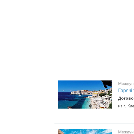
Междун
Гарячі 
Догово
из г. Ки
Междун