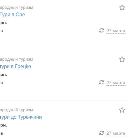
ародный туризм
 Тури в Оае
грн.
ев
27 марта
ародный туризм
 тури в Грецію
грн.
ев
27 марта
ародный туризм
 тури до Туреччини
грн.
ев
27 марта