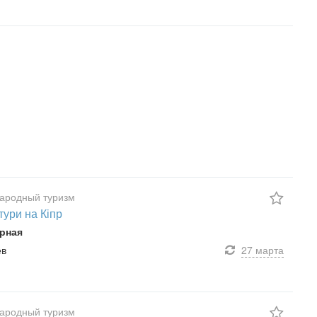
ародный туризм
тури на Кіпр
рная
ев
27 марта
ародный туризм