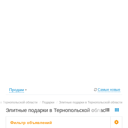
Продам
Самые новые
в Тернопольской области
/
Подарки
/
Элитные подарки в Тернопольской области
Элитные подарки в Тернопольской области:
фото, цены
Фильтр объявлений