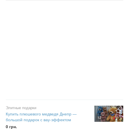
Цена
Не важно
Состояние
Валюта:
грн.
Не важно
Новое
С фото
Б/у
Частное
Не важно
Не важно
Бизнес
Сбросить фильтр
Применить
Элитные подарки
Купить плюшевого медведя Днепр —
12
большой подарок с вау-эффектом
0 грн.