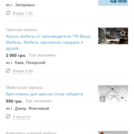
из г. Запорожье
Вчера
7:50
Офисная мебель
Купить мебель от производителя ТМ Ваша
4
Мебель. Мебель сделанная сердцем и
душой.
2 000 грн.
Торг возможен
из г. Киев, Печерский
Вчера
0:00
Мебельные каркасы
Крестовины для кресла стула табурета
6
550 грн.
Торг возможен
из г. Днепр, Жовтневый
5 августа
Комплекты кованой мебели