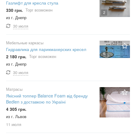
Газлифт для кресла стула
330 грн.
Торг возможен
2
из г. Днепр
30 июля
Мебельные каркасы
Гидравлика для парикмахерских кресел
6
2 180 грн.
Торг возможен
из г. Днепр
30 июля
Матрасы
Якісний топпер Balance Foam від бренду
Bedlen з доставкою по Україні
4 305 грн.
из г. Львов
11 июля