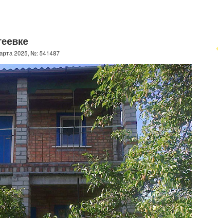
геевке
арта 2025, №: 541487