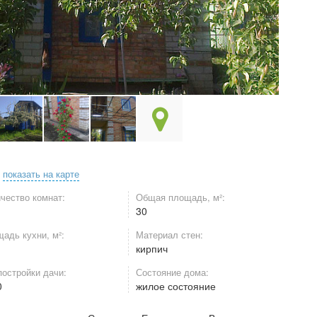
,
показать на карте
чество комнат:
Общая площадь, м²:
30
адь кухни, м²:
Материал стен:
кирпич
постройки дачи:
Состояние дома:
0
жилое состояние