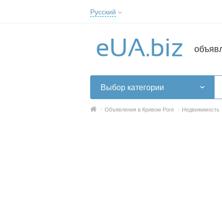
Русский
Русский
Українська
объяв
Выбор категории
/
Объявления в Кривом Роге
/
Недвижимость