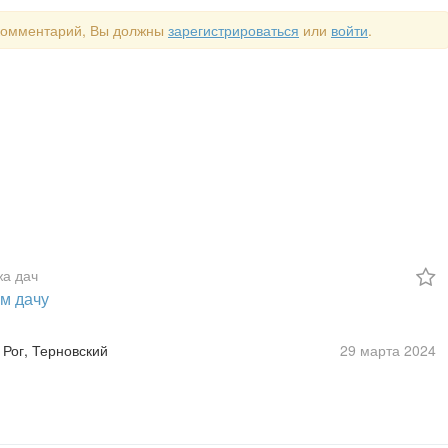
 комментарий, Вы должны
зарегистрироваться
или
войти
.
а дач
м дачу
 Рог, Терновский
29 марта
2024