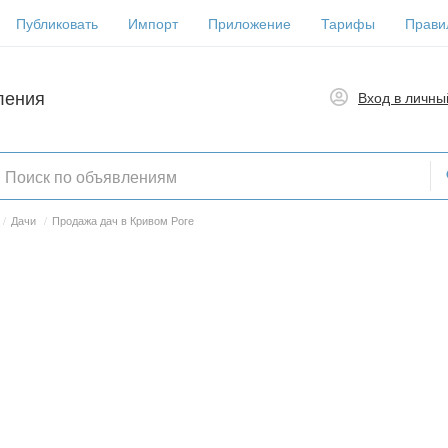
Публиковать
Импорт
Приложение
Тарифы
Прави
ления
Вход в личны
/
Дачи
/
Продажа дач в Кривом Роге