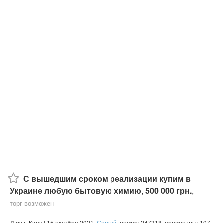
С вышедшим сроком реализации купим в
Украине любую бытовую химию
,
500 000 грн.
,
торг возможен
из г. Киев
| 15 октября 2021,
Сергей
, номер: 247318, просмотры: 107