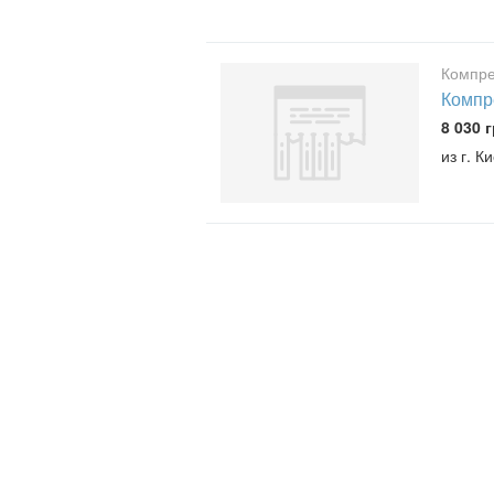
Компре
Компре
8 030 г
из г. К