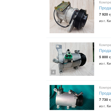
Компре
Прода
7 920 г
из г. К
Компре
Прода
5 800 г
из г. К
4
Компре
Прода
7 730 г
из г. К