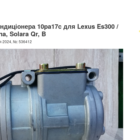
ндиціонера 10pa17c для Lexus Es300 /
a, Solara Qr, B
я 2024, №: 536412