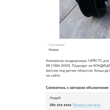
Состояние:
Новое
Компресор кондиціонера 10PA17C для Le
V6 [1994-2005]. Подходит на КОНДИЦИ
местом под датчик оборотов. Більш д
на сайте.
Свяжитесь с автором объявления
Андрій
09x xxx xxxx
Показать контакты