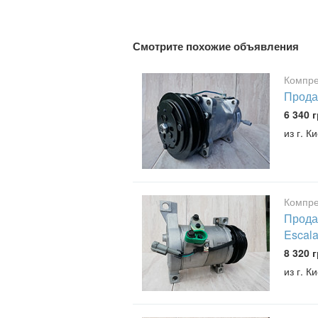
Смотрите похожие объявления
Компре
Прода
6 340 г
из г. К
Компре
Прода
Escala
8 320 г
из г. К