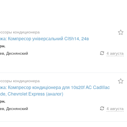
ссоры кондиционера
жа: Компресор універсальний Cl5h14, 24в
рн.
иев, Деснянский
4 августа
ссоры кондиционера
жа: Компресор кондиціонера для 10s20f AC Cadillac
de, Chevrolet Express (аналог)
рн.
иев, Деснянский
4 августа