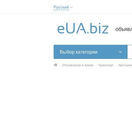
Русский
Русский
Українська
объяв
Выбор категории
/
Объявления в Киеве
/
Транспорт
/
Автозапч