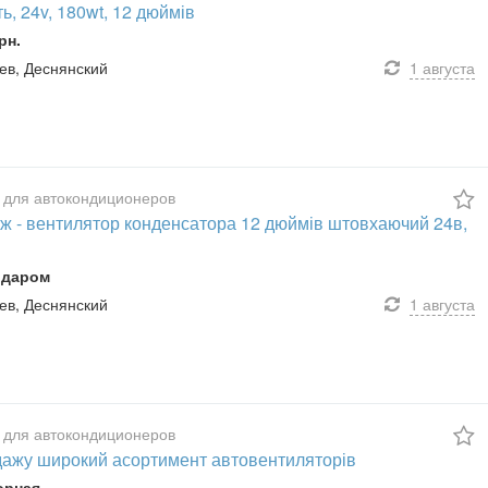
ь, 24v, 180wt, 12 дюймів
рн.
иев, Деснянский
1 августа
 для автокондиционеров
ж - вентилятор конденсатора 12 дюймів штовхаючий 24в,
 даром
иев, Деснянский
1 августа
 для автокондиционеров
дажу широкий асортимент автовентиляторів
орная