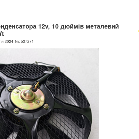
онденсатора 12v, 10 дюймів металевий
Wt
ля 2024, №: 537271