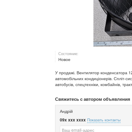
Состояние:
Новое
У продажі. Вентилятор конденсатора 1
автомобільних кондиціонерів. Спліт-си
автобусів, спецтехніки, комбайнів, тракт
Свяжитесь с автором объявления
Андрій
09x xxx xxxx
Показать контакты