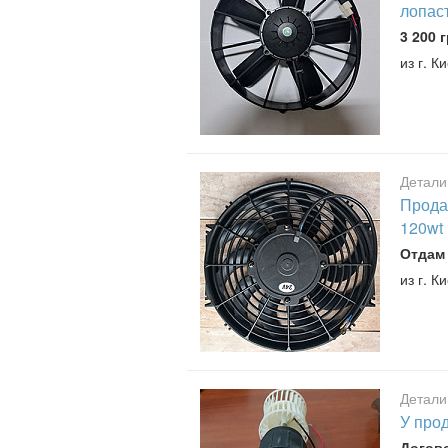
лопаст
3 200 г
из г. К
Детали
Прода
120wt
Отдам
из г. К
Детали
У про
Догов