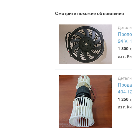
Смотрите похожие объявления
Детали
Пропон
24 V, 
1 800 г
из г. К
Детали
Продаж
404-12
1 250 г
из г. К