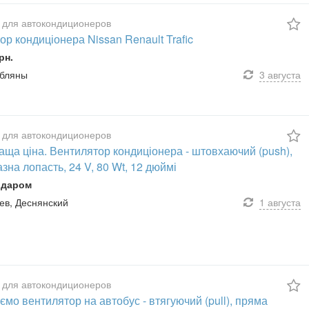
 для автокондиционеров
ор кондиціонера Nissan Renault Trafic
рн.
убляны
3 августа
 для автокондиционеров
ща ціна. Вентилятор кондиціонера - штовхаючий (push),
зна лопасть, 24 V, 80 Wt, 12 дюймі
 даром
иев, Деснянский
1 августа
 для автокондиционеров
мо вентилятор на автобус - втягуючий (pull), пряма