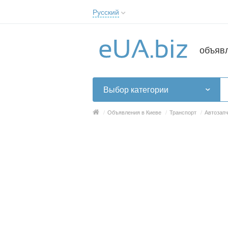
Русский
Русский
Українська
объяв
Выбор категории
/
Объявления в Киеве
/
Транспорт
/
Автозапч