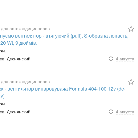
 для автокондиционеров
уємо вентилятор - втягуючий (pull), S-образна лопасть,
120 Wt, 9 дюймів.
рн.
иев, Деснянский
4 августа
 для автокондиционеров
 - вентилятор випаровувача Formula 404-100 12v (dc-
v)
рн.
иев, Деснянский
4 августа