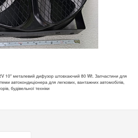
2V 10" металевий дифузор штовхаючий 80 Wt. Запчастини для
стеми автокондиціонера для легкових, вантажних автомобілів,
орів, будівельної техніки