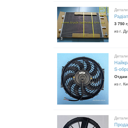
Детали
Радіат
3 750 г
из г. Д
3
Детали
Найкра
S-обра
Отдам
из г. К
Детали
Продає