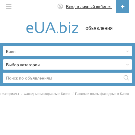
Вход в личный кабинет
Русский
объявления
Русский
Українська
Киев
Выбор категории
е материалы
/
Фасадные материалы в Киеве
/
Панели и плиты фасадные в Киеве