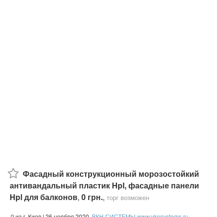
Фасадный конструкционный морозостойкий
антивандальный пластик Hpl, фасадные панели
Hpl для балконов
,
0 грн.
,
торг возможен
из г. Киев
| 26 ноября 2020,
ВКН СИСТЕМЫ www.vknsystems.ru
,