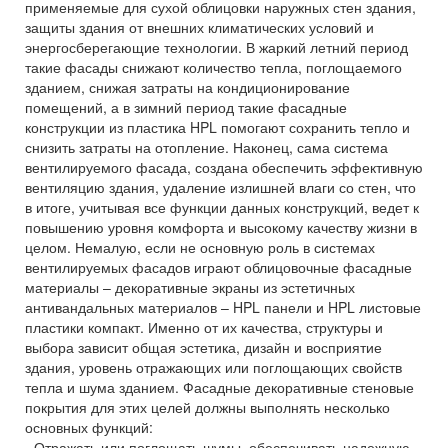
применяемые для сухой облицовки наружных стен здания,
защиты здания от внешних климатических условий и
энергосберегающие технологии. В жаркий летний период
такие фасады снижают количество тепла, поглощаемого
зданием, снижая затраты на кондиционирование
помещений, а в зимний период такие фасадные
конструкции из пластика HPL помогают сохранить тепло и
снизить затраты на отопление. Наконец, сама система
вентилируемого фасада, создана обеспечить эффективную
вентиляцию здания, удаление излишней влаги со стен, что
в итоге, учитывая все функции данных конструкций, ведет к
повышению уровня комфорта и высокому качеству жизни в
целом. Немалую, если не основную роль в системах
вентилируемых фасадов играют облицовочные фасадные
материалы – декоративные экраны из эстетичных
антивандальных материалов – HPL панели и HPL листовые
пластики компакт. Именно от их качества, структуры и
выбора зависит общая эстетика, дизайн и восприятие
здания, уровень отражающих или поглощающих свойств
тепла и шума зданием. Фасадные декоративные стеновые
покрытия для этих целей должны выполнять несколько
основных функций:
- Отражать или поглощать шумы, обеспечивать надежную