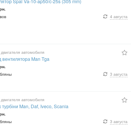
ятор Spal Va-10-ap50/c-25s (305 mm)
рн.
ьвов
4 августа
 двигателя автомобиля
д вентилятора Man Tga
рн.
убляны
3 августа
 двигателя автомобиля
 турбіни Man, Daf, Iveco, Scania
рн.
убляны
3 августа