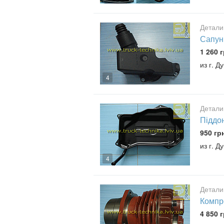
Детали
Сапун
1 260 г
из г. Д
4
Детали
Піддо
950 гр
из г. Д
4
Детали
Компр
4 850 г