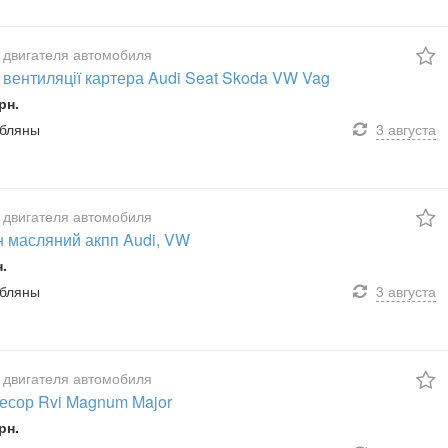
 двигателя автомобиля
 вентиляції картера Audi Seat Skoda VW Vag
рн.
убляны
3 августа
 двигателя автомобиля
н масляний акпп Audi, VW
н.
убляны
3 августа
 двигателя автомобиля
есор Rvi Magnum Major
рн.