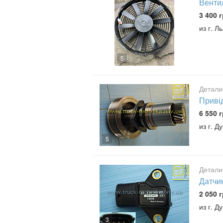
Вентил
3 400 г
из г. Л
5
Детали
Приві
6 550 г
из г. Д
5
Детали
Датчик
2 050 г
из г. Д
3