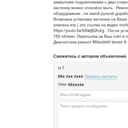
закрытыми подшипниками с двух сторон
заслонку можно спокойно мыть . Ремо
оборудовании , ни какой ручной дораб
Возможна установка заслонки на Ваше а
клапана егр ( это ссылка на видео что
https://youtu.be/bKwjfjQhJrg . После у
750 об/мин. Пересылка за Ваш счёт в л
Диагностика ремонт Mitsubishi lancer 9.
Свяжитесь с автором объявления
Н.Т
06x xxx xxxx
Показать контакты
Viber
06xxxxx