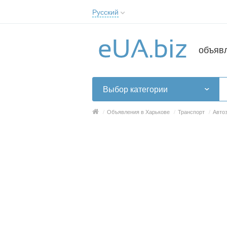
Русский
Русский
Українська
объяв
Выбор категории
/
Объявления в Харькове
/
Транспорт
/
Авто