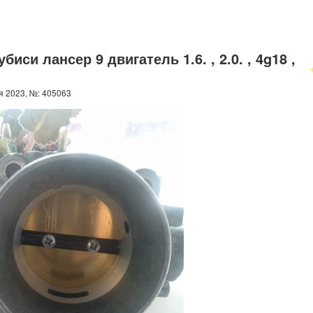
си лансер 9 двигатель 1.6. , 2.0. , 4g18 ,
я 2023, №: 405063