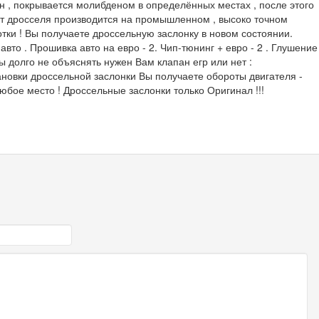
 , покрывается молибденом в определённых местах , после этого
нт дросселя производится на промышленном , высоко точном
отки ! Вы получаете дроссельную заслонку в новом состоянии.
вто . Прошивка авто на евро - 2. Чип-тюнинг + евро - 2 . Глушение
бы долго не объяснять нужен Вам клапан егр или нет :
становки дроссельной заслонки Вы получаете обороты двигателя -
юбое место ! Дроссельные заслонки только Оригинал !!!