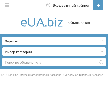
Вход в личный кабинет
Русский
объявления
Русский
Українська
Харьков
Выбор категории
ливо
/
Топливо жидкое и газообразное в Харькове
/
Дизельное топливо в Харькове