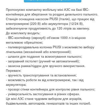
Пропонуємо компактну мобільну міні АЗС на базі IBC-
контейнера для зберігання та роздачі дизельного пального.
Станція оснащена насосом PIUSI (Італія), що працює від
електромережі (220 В) або акумулятора (12/24 В),
забезпечуючи продуктивність до 120 літрів за хвилину.
До комплекту входить:
- IBC-контейнер (єврокуб) об'ємом 1000 л із міцною
металевою обрешіткою;
- паливороздавальна колонка PIUSI з можливістю вибору
лічильника (механічний або електронний);
- шланги для подання та всмоктування пального;
- заправний пістолет (ручний чи автоматичний);
- захисна рамка/піддон для зручного використання.
Переваги:
- зручність транспортування та встановлення;
- можливість роботи як від електромережі, так і від
акумулятора;
- прозорі стінки контейнера для контролю рівня пального;
- універсальність застосування в різних сферах.
Ця міні АЗС стане чудовим вибором для аграріїв,
будівельників, автопарків, генераторів та інших потреб.