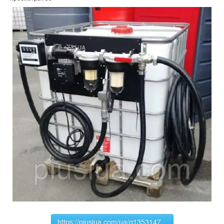
https://piusiua.com/ua/g1353147...