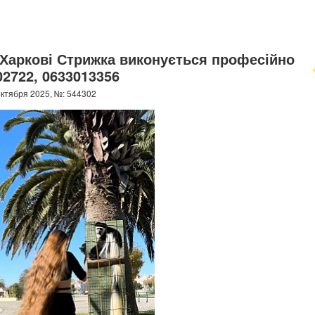
Харкові Стрижка виконується професійно
2722, 0633013356
ктября 2025, №: 544302