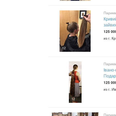
Парикм
Кривий
зайви
125 00
из г. К
12
Парикм
Івано-
Подар
125 00
из г. 
12
Парикм