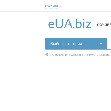
Русский
Русский
Українська
объяв
Выбор категории
/
Объявления в Харькове
/
Услуги
/
Красота,