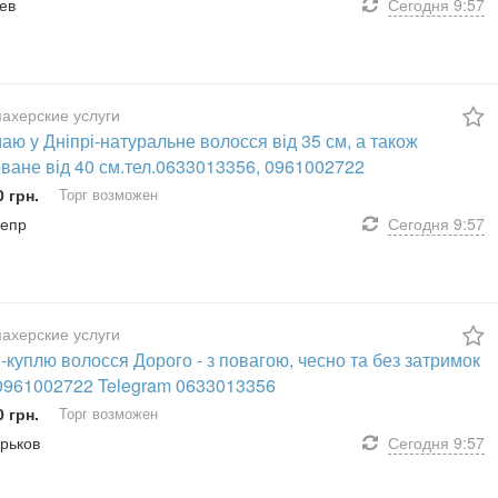
иев
Сегодня
9:57
ахерские услуги
ю у Дніпрі-натуральне волосся від 35 см, а також
ване від 40 см.тел.0633013356, 0961002722
0 грн.
Торг возможен
непр
Сегодня
9:57
ахерские услуги
-куплю волосся Дорого - з повагою, чесно та без затримок
 0961002722 Telegram 0633013356
0 грн.
Торг возможен
арьков
Сегодня
9:57