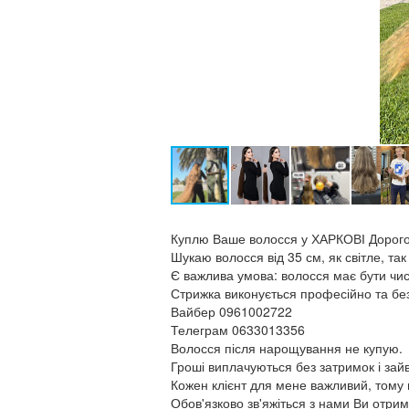
Куплю Ваше волосся у ХАРКОВІ Дорог
Шукаю волосся від 35 см, як світле, та
Є важлива умова: волосся має бути чи
Стрижка виконується професійно та без
Вайбер 0961002722
Телеграм 0633013356
Волосся після нарощування не купую.
Гроші виплачуються без затримок і зайв
Кожен клієнт для мене важливий, тому г
Обов'язково зв'яжіться з нами Ви отрим