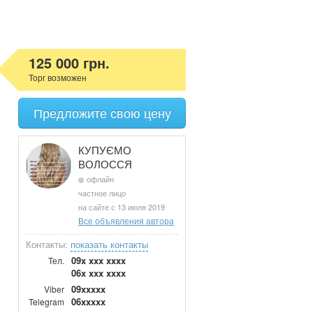
125 000 грн.
Торг возможен
Предложите свою цену
КУПУЄМО
ВОЛОССЯ
офлайн
частное лицо
на сайте с 13 июля 2019
Все объявления автора
Контакты:
показать контакты
09x xxx xxxx
Тел.
06x xxx xxxx
09xxxxx
Viber
06xxxxx
Telegram