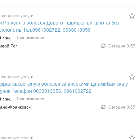
ахерские услуги
 Ріг-куплю волосся Дорого - швидко, вигідно та без
х клопотів Тел.0961002722, 0633013356
0 грн.
Торг возможен
ривой Рог
Сегодня
9:57
ахерские услуги
франківськ-купую волосся за високими цінами!зачіска у
унок Телефон 0633013356, 0961002722
0 грн.
Торг возможен
Ивано-Франковск
Сегодня
9:57
ахерские услуги