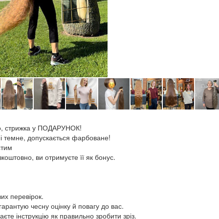
о, стрижка у ПОДАРУНОК!
к і темне, допускається фарбоване!
стим
коштовно, ви отримуєте її як бонус.
их перевірок.
арантую чесну оцінку й повагу до вас.
аєте інструкцію як правильно зробити зріз.