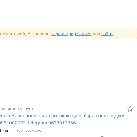
 комментарий, Вы должны
зарегистрироваться
или
войти
.
ахерские услуги
куплю Ваше волосся за високою ціною!працюємо щодня
 0961002722 Telegram 0633013356
0 грн.
Торг возможен