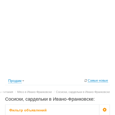
Продам
Самые новые
ы питания
/
Мясо в Ивано-Франковске
/
Сосиски, сардельки в Ивано-Франковске
Сосиски, сардельки в Ивано-Франковске:
фото, цены
Фильтр объявлений