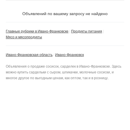
Цена
Не важно
Объявлений по вашему запросу не найдено
Валюта:
грн.
С фото
Главные рубрики в Ивано-Франковске
Продукты питания
Частное
Мясо и мясопродукты
Бизнес
Ивано-Франковская область
Ивано-Франковск
Не важно
Сбросить фильтр
Применить
Объявления о продаже сосисок, сарделек в Ивано-Франковске. Здесь
можно купить сардельки с сыром, шпикачки, молочные сосиски, и
многое другое по выгодным ценам, как оптом, так и в розницу.