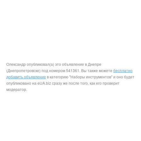
Олександр опубликовал(а) это объявление в Днепре
(Днепропетровске) под номером 541361. Вы также можете
бесплатно
добавить объявление
в категорию "Наборы инструментов" и оно будет
опубликовано на eUA.biz сразу же после того, как его проверит
модератор.