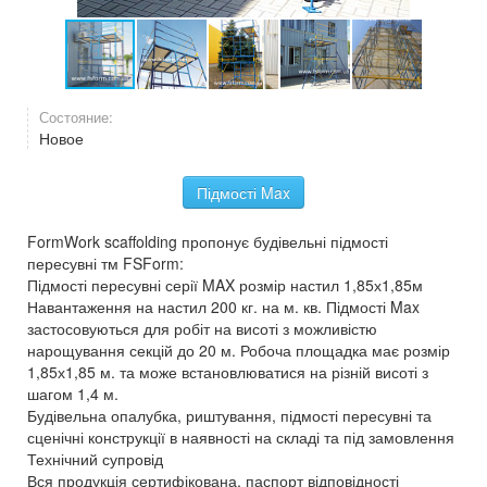
Состояние:
Новое
Підмості Max
FormWork scaffolding пропонує будівельні підмості
пересувні тм FSForm:
Підмості пересувні серії MAX розмір настил 1,85х1,85м
Навантаження на настил 200 кг. на м. кв. Підмості Max
застосовуються для робіт на висоті з можливістю
нарощування секцій до 20 м. Робоча площадка має розмір
1,85х1,85 м. та може встановлюватися на різній висоті з
шагом 1,4 м.
Будівельна опалубка, риштування, підмості пересувні та
сценічні конструкції в наявності на складі та під замовлення
Технічний супровід
Вся продукція сертифікована, паспорт відповідності