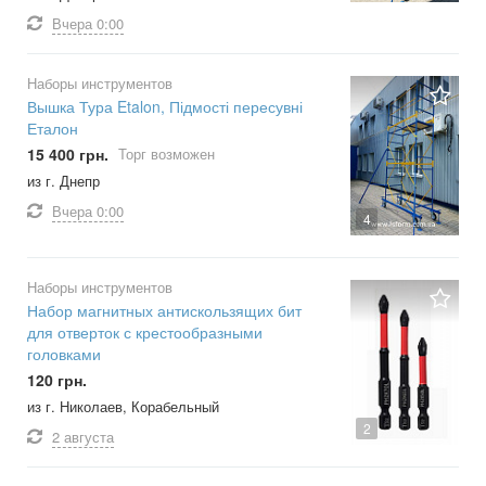
Вчера
0:00
Наборы инструментов
Вышка Тура Etalon, Підмості пересувні
Еталон
15 400 грн.
Торг возможен
из г. Днепр
Вчера
0:00
4
Наборы инструментов
Набор магнитных антискользящих бит
для отверток с крестообразными
головками
120 грн.
из г. Николаев, Корабельный
2
2 августа