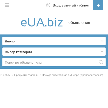
Вход в личный кабинет
Русский
объявления
Русский
Українська
Днепр
Выбор категории
т, хобби
/
Предметы старины
/
Посуда антикварная в Днепре (Днепропетровске)