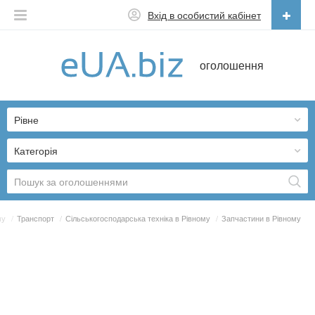
Вхід в особистий кабінет
Українська
оголошення
Русский
Українська
Рівне
Категорія
му
/
Транспорт
/
Сільськогосподарська техніка в Рівному
/
Запчастини в Рівному