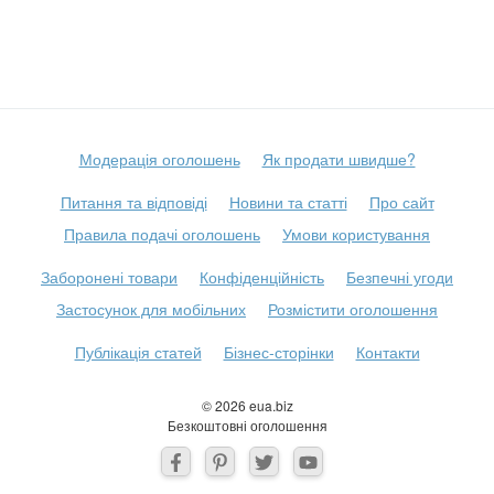
Модерація оголошень
Як продати швидше?
Питання та відповіді
Новини та статті
Про сайт
Правила подачі оголошень
Умови користування
Заборонені товари
Конфіденційність
Безпечні угоди
Застосунок для мобільних
Розмістити оголошення
Публікація статей
Бізнес-сторінки
Контакти
© 2026 eua.biz
Безкоштовні оголошення