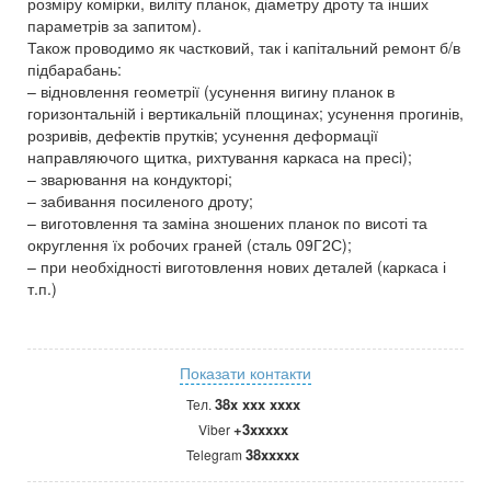
розміру комірки, виліту планок, діаметру дроту та інших
параметрів за запитом).
Також проводимо як частковий, так і капітальний ремонт б/в
підбарабань:
– відновлення геометрії (усунення вигину планок в
горизонтальній і вертикальній площинах; усунення прогинів,
розривів, дефектів прутків; усунення деформації
направляючого щитка, рихтування каркаса на пресі);
– зварювання на кондукторі;
– забивання посиленого дроту;
– виготовлення та заміна зношених планок по висоті та
округлення їх робочих граней (сталь 09Г2С);
– при необхідності виготовлення нових деталей (каркаса і
т.п.)
Показати контакти
38x xxx xxxx
Тел.
+3xxxxx
Viber
38xxxxx
Telegram