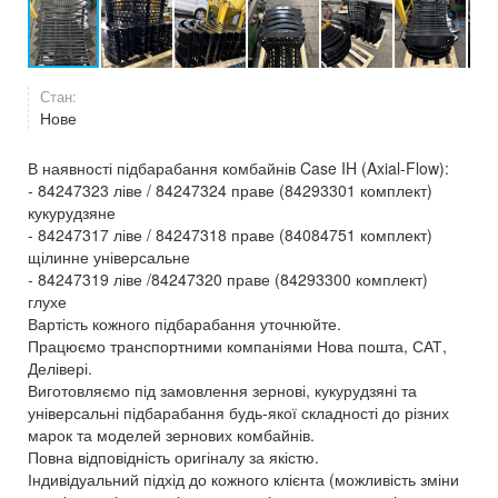
Стан:
Нове
В наявності підбарабання комбайнів Case IH (Axial-Flow):
- 84247323 ліве / 84247324 праве (84293301 комплект)
кукурудзяне
- 84247317 ліве / 84247318 праве (84084751 комплект)
щілинне універсальне
- 84247319 ліве /84247320 праве (84293300 комплект)
глухе
Вартість кожного підбарабання уточнюйте.
Працюємо транспортними компаніями Нова пошта, САТ,
Делівері.
Виготовляємо під замовлення зернові, кукурудзяні та
універсальні підбарабання будь-якої складності до різних
марок та моделей зернових комбайнів.
Повна відповідність оригіналу за якістю.
Індивідуальний підхід до кожного клієнта (можливість зміни