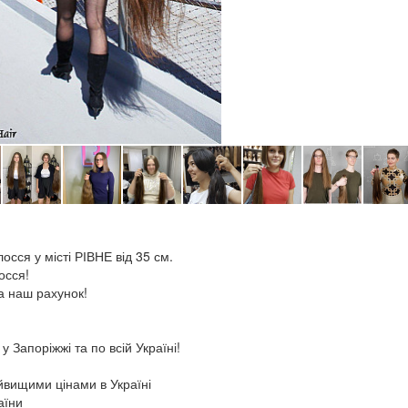
осся у місті РІВНЕ від 35 см.
осся!
а наш рахунок!
Запоріжжі та по всій Україні!
айвищими цінами в Україні
аїни