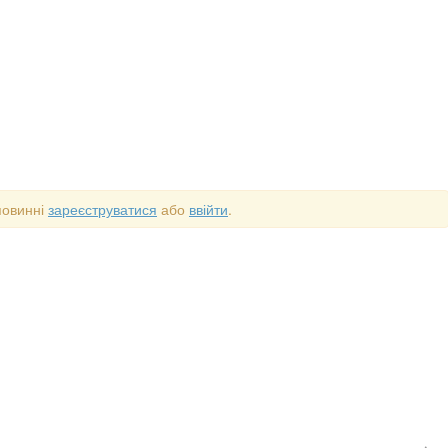
повинні
зареєструватися
або
ввійти
.