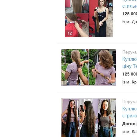
стиль
125 00
із м. Д
12
Перука
Куплю
ціну 
125 00
із м. К
12
Перука
Куплю 
стриж
Догові
із м. К