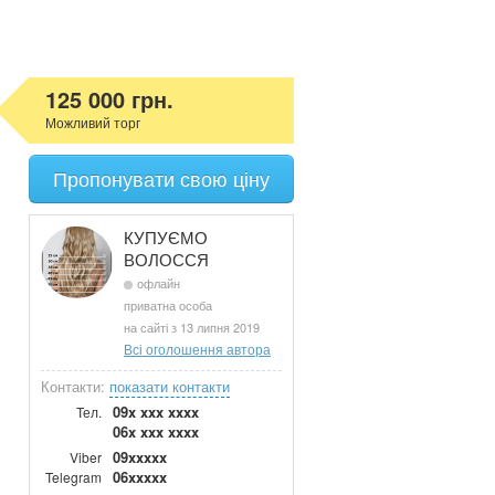
125 000 грн.
Можливий торг
Пропонувати свою ціну
КУПУЄМО
ВОЛОССЯ
офлайн
приватна особа
на сайті з 13 липня 2019
Всі оголошення автора
Контакти:
показати контакти
09x xxx xxxx
Тел.
06x xxx xxxx
09xxxxx
Viber
06xxxxx
Telegram