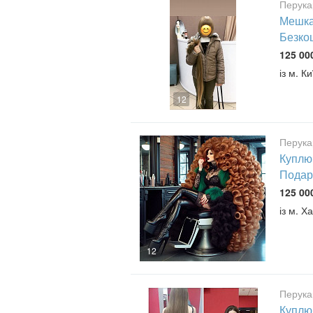
Перука
Мешкан
Безко
125 00
із м. Ки
12
Перука
Куплю 
Подар
125 00
із м. Ха
12
Перука
Куплю 