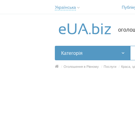
Українська
Публік
Русский
Українська
оголо
Категорія
/
Оголошення в Рівному
/
Послуги
/
Краса, з