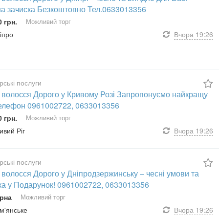
на зачиска Безкоштовно Тел.0633013356
0 грн.
Можливий торг
ніпро
Вчора
19:26
рські послуги
 волосся Дорого у Кривому Розі Запропонуємо найкращу
Телефон 0961002722, 0633013356
0 грн.
Можливий торг
ривий Ріг
Вчора
19:26
рські послуги
волосся Дорого у Дніпродзержинську – чесні умови та
ка у Подарунок! 0961002722, 0633013356
рна
Можливий торг
ам'янське
Вчора
19:26