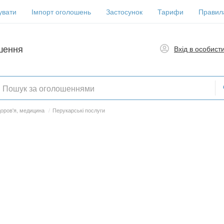
увати
Імпорт оголошень
Застосунок
Тарифи
Правил
шення
Вхід в особист
доров'я, медицина
/
Перукарські послуги