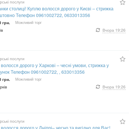
рські послуги
ки столиці! Куплю волосся дорого у Києві – стрижка
штовно Телефон 0961002722, 0633013356
0 грн.
Можливий торг
їв
Вчора
19:26
рські послуги
волосся дорого у Харкові – чесні умови, стрижка у
унок Телефон 0961002722, , 633013356
0 грн.
Можливий торг
рків
Вчора
19:26
рські послуги
волосся дорого у Дніпрі– чесно та вигідно для Вас!