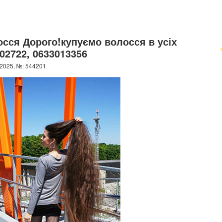
осся Дорого!купуємо волосся в усіх
002722, 0633013356
2025, №: 544201