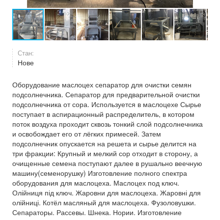
Стан:
Нове
Оборудование маслоцех сепаратор для очистки семян
подсолнечника. Сепаратор для предварительной очистки
подсолнечника от сора. Используется в маслоцехе Сырье
поступает в аспирационный распределитель, в котором
поток воздуха проходит сквозь тонкий слой подсолнечника
и освобождает его от лёгких примесей. Затем
подсолнечник опускается на решета и сырье делится на
три фракции: Крупный и мелкий сор отходит в сторону, а
очищенные семена поступают далее в рушально веечную
машину(семенорушку) Изготовление полного спектра
оборудования для маслоцеха. Маслоцех под ключ.
Олійниця під ключ. Жаровни для маслоцеха. Жаровні для
олійниці. Котёл масляный для маслоцеха. Фузоловушки.
Сепараторы. Рассевы. Шнека. Нории. Изготовление