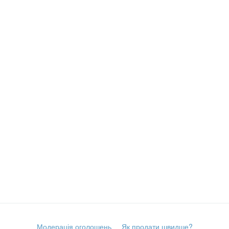
Модерація оголошень
Як продати швидше?