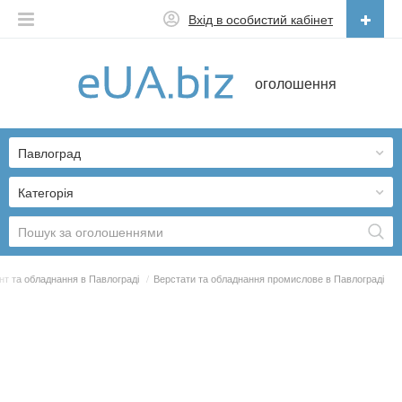
Вхід в особистий кабінет
Українська
оголошення
Русский
Українська
Павлоград
Категорія
нт та обладнання в Павлограді
/
Верстати та обладнання промислове в Павлограді