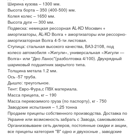
Ширина кузова – 1300 мм.
Высота борта – 350 (400-500) мм.
Колея колес – 1650 мм.
Высота дуги — 300 мм.
Подвеска: немецкая рессорная AL-KO Москвич +
амортизаторы, AL-KO Волга + амортизаторы или рессорно-
амортизаторная Волга 4-5-ти листовая.
Ступица: стальная высокого качества, ВАЗ-2108, под
колесо автомобиля «Жигули», универсальная «Жигули —
Волга» или "Део Ланос"(разболтовка 4/100). Двухрядный
шариковый подшипник закрытого типа.
Толщина метала 1.2 мм.
Ось -57 труба.
Дышло: треугольное.
Тент: Евро-Фура,с ПВХ материала.
Масса прицепа, кг – 190
Масса перевозимого груза (по паспорту), кг - 750
Заводские испытания – 1,25 тонна
Продаем прицепы собственного производства. Доставка по
Украине или возможность забрать с Завода, самовывозом.
Организовываем сеть дилеров, постоянные скидки и акции,
все прицепы категория "В" одно и двухосные , заводские