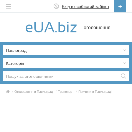
Вхід в особистий кабінет
Українська
оголошення
Русский
Українська
Павлоград
Категорія
/
Оголошення в Павлограді
/
Транспорт
/
Причепи в Павлограді