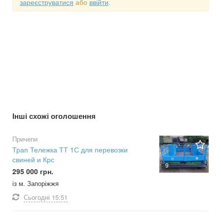
зареєструватися
або
ввійти
.
Інші схожі оголошення
Причепи
Трап Тележка ТТ 1С для перевозки
свиней и Крс
9
295 000 грн.
із м. Запоріжжя
Сьогодні
15:51