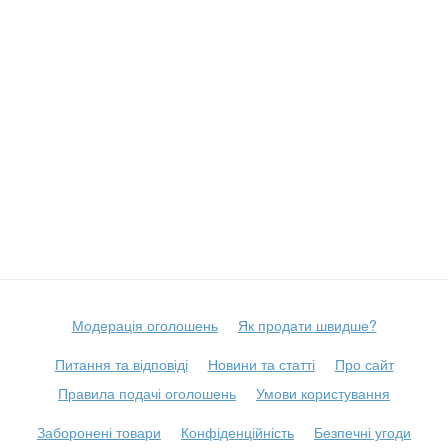
Модерація оголошень
Як продати швидше?
Питання та відповіді
Новини та статті
Про сайт
Правила подачі оголошень
Умови користування
Заборонені товари
Конфіденційність
Безпечні угоди