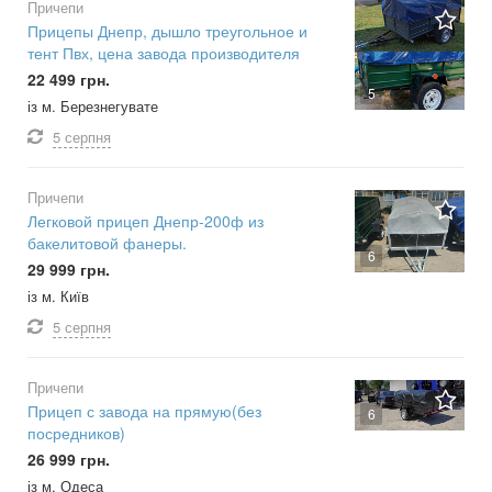
Причепи
Прицепы Днепр, дышло треугольное и
тент Пвх, цена завода производителя
22 499 грн.
5
із м. Березнегувате
5 серпня
Причепи
Легковой прицеп Днепр-200ф из
бакелитовой фанеры.
6
29 999 грн.
із м. Київ
5 серпня
Причепи
Прицеп с завода на прямую(без
6
посредников)
26 999 грн.
із м. Одеса