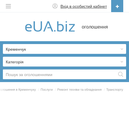
Вхід в особистий кабінет
Українська
оголошення
Русский
Українська
Кременчук
Категорія
олошення в Кременчуку
/
Послуги
/
Ремонт техніки та обладнання
/
Транспорту