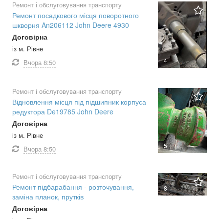
Ремонт і обслуговування транспорту
Ремонт посадкового місця поворотного
шкворня An206112 John Deere 4930
Договірна
із м. Рівне
4
Вчора
8:50
Ремонт і обслуговування транспорту
Відновлення місця під підшипник корпуса
редуктора De19785 John Deere
Договірна
із м. Рівне
5
Вчора
8:50
Ремонт і обслуговування транспорту
Ремонт підбарабання - розточування,
8
заміна планок, прутків
Договірна