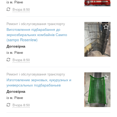
із м. Рівне
9
Вчора
8:50
Ремонт і обслуговування транспорту
Виготовлення підбарабання до
зернозбиральних комбайнів Сампо
(sampo Rosenlew)
Договірна
із м. Рівне
2
Вчора
8:50
Ремонт і обслуговування транспорту
Изготовление зерновых, кукурузных и
универсальных подбарабаньев
Договірна
із м. Рівне
8
Вчора
8:50