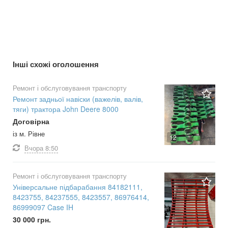
Інші схожі оголошення
Ремонт і обслуговування транспорту
Ремонт задньої навіски (важелів, валів,
тяги) трактора John Deere 8000
Договірна
із м. Рівне
12
Вчора
8:50
Ремонт і обслуговування транспорту
Універсальне підбарабання 84182111,
8423755, 84237555, 8423557, 86976414,
86999097 Case IH
30 000 грн.