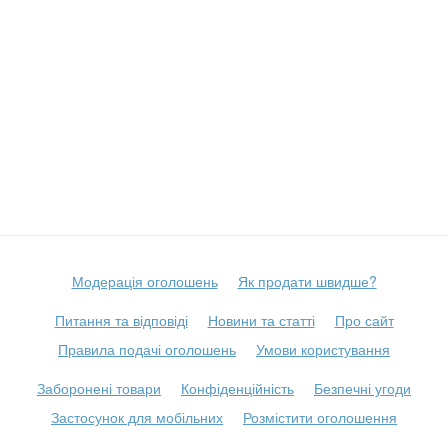
Модерація оголошень
Як продати швидше?
Питання та відповіді
Новини та статті
Про сайт
Правила подачі оголошень
Умови користування
Заборонені товари
Конфіденційність
Безпечні угоди
Застосунок для мобільних
Розмістити оголошення