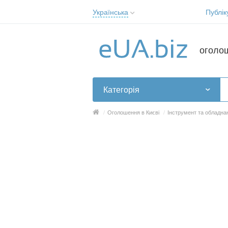
Українська
Публік
Русский
Українська
оголо
Категорія
/
Оголошення в Києві
/
Інструмент та обладнан