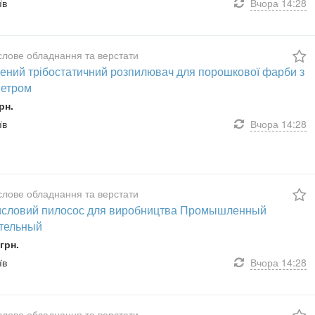
їв
Вчора
14:28
лове обладнання та верстати
ений трібостатичний розпилювач для порошкової фарби з
етром
рн.
їв
Вчора
14:28
лове обладнання та верстати
словий пилосос для виробництва Промышленный
тельный
грн.
їв
Вчора
14:28
лове обладнання та верстати