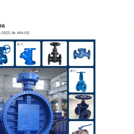
ра
 2023, №: 464102