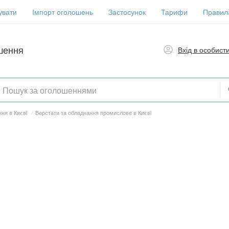
увати
Імпорт оголошень
Застосунок
Тарифи
Правил
шення
Вхід в особист
ня в Києві
/
Верстати та обладнання промислове в Києві