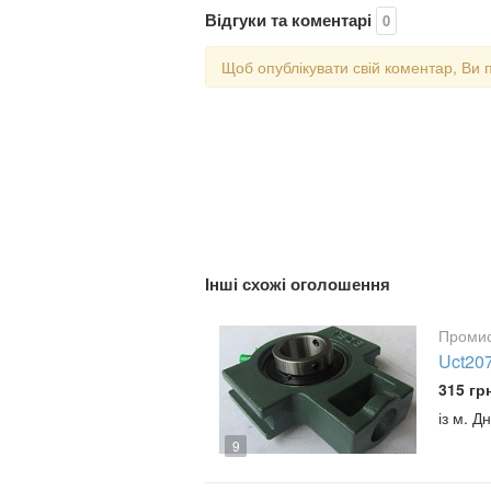
Відгуки та коментарі
0
Щоб опублікувати свій коментар, Ви 
Інші схожі оголошення
Промис
Uct20
315 гр
із м. Д
9