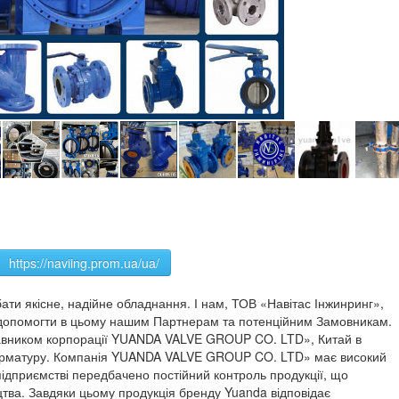
https://naviing.prom.ua/ua/
ти якісне, надійне обладнання. І нам, ТОВ «Навітас Інжинринг»,
 допомогти в цьому нашим Партнерам та потенційним Замовникам.
тавником корпорації YUANDA VALVE GROUP CO. LTD», Китай в
у арматуру. Компанія YUANDA VALVE GROUP CO. LTD» має високий
ідприємстві передбачено постійний контроль продукції, що
цтва. Завдяки цьому продукція бренду Yuanda відповідає