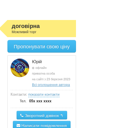
договірна
Можливий торг
Пропонувати свою ціну
Юрій
офлайн
приватна особа
на сайті з 23 березня 2023
Всі оголошення автора
Контакти:
показати контакти
05x xxx xxxx
Тел.
Зворотний дзвінок ↰
Написати повідомлення