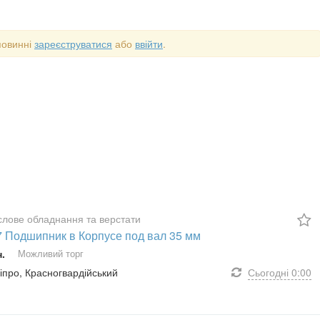
повинні
зареєструватися
або
ввійти
.
лове обладнання та верстати
7 Подшипник в Корпусе под вал 35 мм
н.
Можливий торг
ніпро, Красногвардійський
Сьогодні
0:00