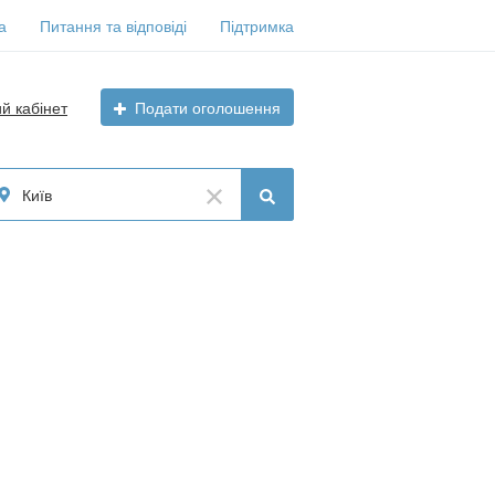
а
Питання та відповіді
Підтримка
ий кабінет
Подати оголошення
Київ