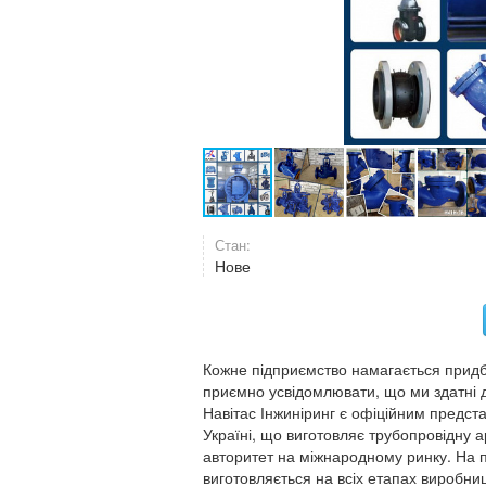
Стан:
Нове
Кожне підприємство намагається придба
приємно усвідомлювати, що ми здатні
Навітас Інжиніринг є офіційним предс
Україні, що виготовляє трубопровідн
авторитет на міжнародному ринку. На п
виготовляється на всіх етапах виробни