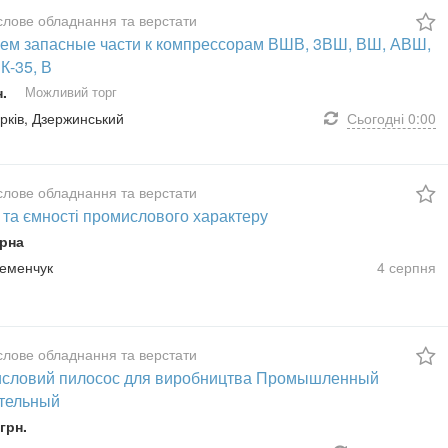
лове обладнання та верстати
ем запасные части к компрессорам ВШВ, 3ВШ, ВШ, АВШ,
К-35, В
н.
Можливий торг
арків, Дзержинський
Сьогодні
0:00
лове обладнання та верстати
 та ємності промислового характеру
рна
ременчук
4 серпня
лове обладнання та верстати
словий пилосос для виробництва Промышленный
тельный
грн.