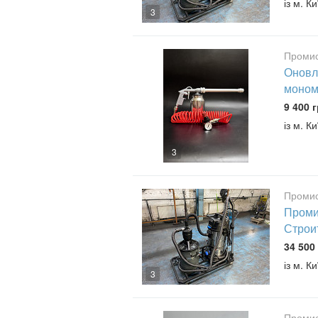
із м. Ки
3
Промис
Оновл
моном
9 400 г
із м. Ки
3
Промис
Проми
Строи
34 500 
із м. Ки
3
Промис