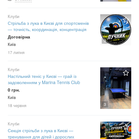
Клуби
Стрільба з лука в Києві для спортсменів
— точність, координація, концентрація
Договірна
3
Київ
17 липня
Клуби
Настільний теніс у Києві — грай із
задоволенням у Marina Tennis Club
0 грн.
Київ
3
18 червня
Клуби
Секція стрільби з лука в Києві —
5
тренування для дітей і дорослих