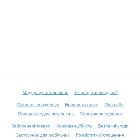
Модерація оголошень
Як продати швидше?
Питання та відповіді
Новини та статті
Про сайт
Правила подачі оголошень
Умови користування
Заборонені товари
Конфіденційність
Безпечні угоди
Застосунок для мобільних
Розмістити оголошення