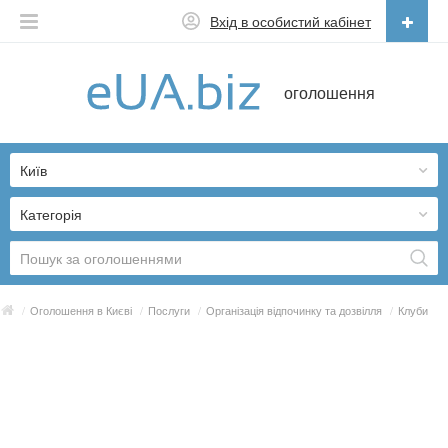
Вхід в особистий кабінет
Українська
оголошення
Русский
Українська
Київ
Категорія
/
Оголошення в Києві
/
Послуги
/
Організація відпочинку та дозвілля
/
Клуби