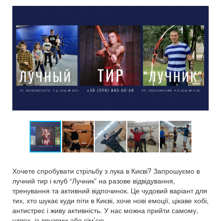
Хочете спробувати стрільбу з лука в Києві? Запрошуємо в
лучний тир і клуб “Лучник” на разове відвідування,
тренування та активний відпочинок. Це чудовий варіант для
тих, хто шукає куди піти в Києві, хоче нові емоції, цікаве хобі,
антистрес і живу активність. У нас можна прийти самому,
удвох, із друзями або сім’єю.