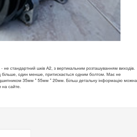
- не стандартний шків А2, з вертикальним розташуванням виходів.
ід більше, один менше, притискається одним болтом. Має не
 підшипником 35мм * 55мм * 20мм. Більш детальну інформацію можна
 на сайте.