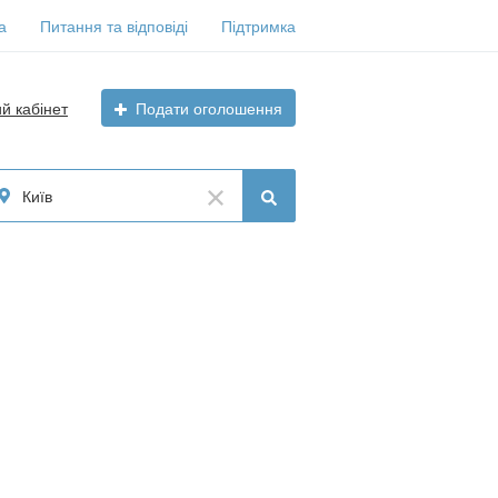
а
Питання та відповіді
Підтримка
ий кабінет
Подати оголошення
Київ