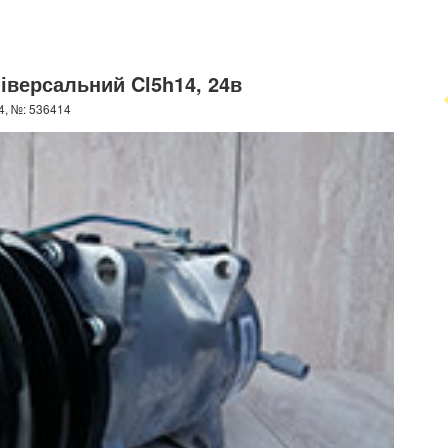
іверсальний Cl5h14, 24в
4, №: 536414