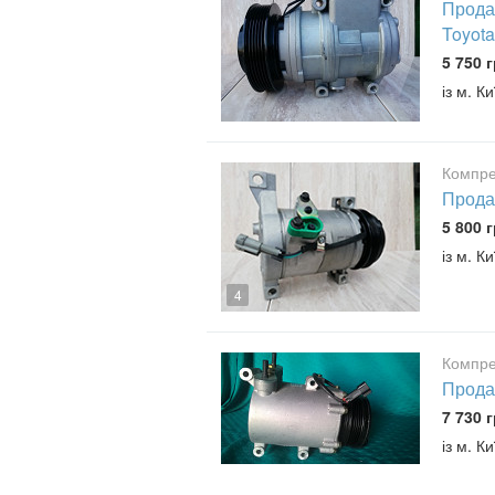
Прода
Toyota
5 750 г
із м. К
Компре
Прода
5 800 г
із м. К
4
Компре
Прода
7 730 г
із м. К