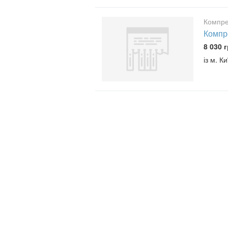
Компре
Компре
8 030 г
із м. К