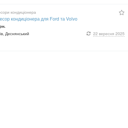
сори кондиціонера
сор кондиціонера для Ford та Volvo
рн.
иїв, Деснянський
22 вересня
2025