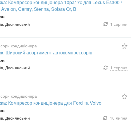
жа: Компресор кондиціонера 10pa17c для Lexus Es300 /
 Avalon, Camry, Sienna, Solara Qr, B
рн.
иїв, Деснянський
1 серпня
сори кондиціонера
ж. Широкий асортимент автокомпрессорів
рн.
иїв, Деснянський
1 серпня
сори кондиціонера
жа: Компресор кондиціонера для Ford та Volvo
рн.
иїв, Деснянський
10 липня