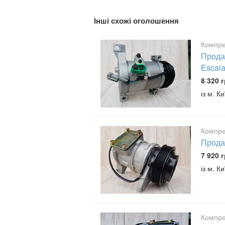
Інші схожі оголошення
Компре
Прода
Escala
8 320 г
із м. К
Компре
Прода
7 920 г
із м. К
Компре