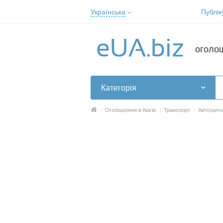
Українська
Публік
Русский
Українська
оголо
Категорія
/
Оголошення в Києві
/
Транспорт
/
Автозапча