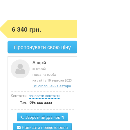
6 340 грн.
Пропонувати свою ціну
Андрій
офлайн
приватна особа
на сайті з 19 вересня 2023
Всі оголошення автора
Контакти:
показати контакти
09x xxx xxxx
Тел.
Зворотний дзвінок ↰
Написати повідомлення