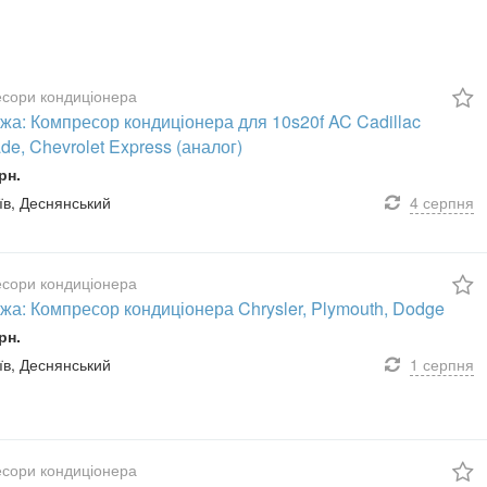
сори кондиціонера
жа: Компресор кондиціонера для 10s20f AC Cadillac
de, Chevrolet Express (аналог)
рн.
иїв, Деснянський
4 серпня
сори кондиціонера
жа: Компресор кондиціонера Chrysler, Plymouth, Dodge
рн.
иїв, Деснянський
1 серпня
сори кондиціонера