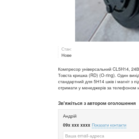
Стан:
Нове
Компресор універсальний CL5H14, 24В 
Товста кришка (RD) (O-ring). Один вих
стандартний для 5Н14 шків і магніт з
отримати у менеджерів за телефоном и
Зв'яжіться з автором оголошення
Андрій
09x xxx xxxx
Показати контакти