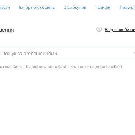
увати
Імпорт оголошень
Застосунок
Тарифи
Правил
шення
Вхід в особист
стини в Києві
/
Кондиціонери, печі в Києві
/
Компресори кондиціонера в Києві