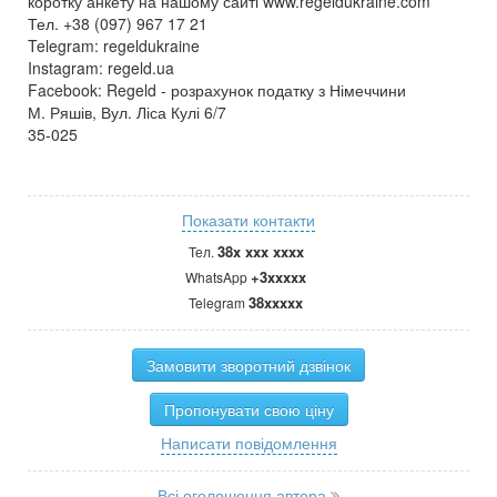
коротку анкету на нашому сайті www.regeldukraine.com
Тел. +38 (097) 967 17 21
Telegram: regeldukraine
Instagram: regeld.ua
Facebook: Regeld - розрахунок податку з Німеччини
М. Ряшів, Вул. Ліса Кулі 6/7
35-025
Показати контакти
38x xxx xxxx
Тел.
+3xxxxx
WhatsApp
38xxxxx
Telegram
Замовити зворотний дзвінок
Пропонувати свою ціну
Написати повідомлення
Всі оголошення автора