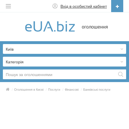
Вхід в особистий кабінет
Українська
оголошення
Русский
Українська
Київ
Категорія
/
Оголошення в Києві
/
Послуги
/
Фінансові
/
Банківські послуги