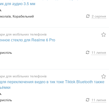
ик для аудио 3.5 мм
н.
Миколаїв, Корабельний
2 серпня
ари для мобільних телефонів
енное стекло для Realme 6 Pro
ориспіль
11 липня
ари для мобільних телефонів
для переключения видео в тик токе Tiktok Bluetooth также
ъёмки
н.
ориспіль
11 липня