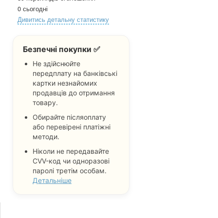
0 сьогодні
Дивитись детальну статистику
Безпечні покупки ✅
Не здійснюйте
передплату на банківські
картки незнайомих
продавців до отримання
товару.
Обирайте післяоплату
або перевірені платіжні
методи.
Ніколи не передавайте
CVV-код чи одноразові
паролі третім особам.
Детальніше