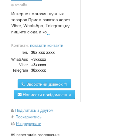
офлайн
Интернет-магазин нужных
товаров Прием заказов через
Viber, WhatsApp, Telegram,ну
пишите сюда и ко
...
Контакти:
показати контакти
38x xxx xxxx
Тел.
+3xxxxx
WhatsApp
+3xxxxx
Viber
38xxxxx
Telegram
Зворотний дзвінок ↰
Написати повідомлення
Поділитись з другом
Поскаржитись
Роздрукувати
89 переглядів оголошення