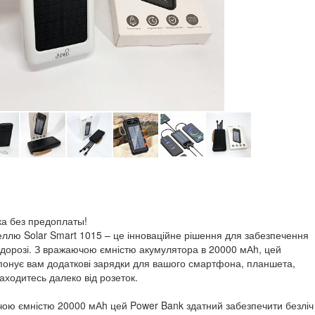
ка без предоплаты!
ллю Solar Smart 1015 – це інноваційне рішення для забезпечення
 в дорозі. З вражаючою ємністю акумулятора в 20000 мАh, цей
онує вам додаткові зарядки для вашого смартфона, планшета,
аходитесь далеко від розеток.
чою ємністю 20000 мАh цей Power Bank здатний забезпечити безліч