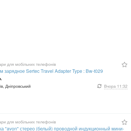
ари для мобільних телефонів
 зарядное Sertec Travel Adapter Type : Bw-t029
н.
иїв, Дніпровський
Вчора
11:32
ари для мобільних телефонів
ка "avon" стерео (белый) проводной индукционный мини-