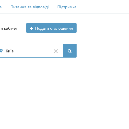
а
Питання та відповіді
Підтримка
ий кабінет
Подати оголошення
Київ