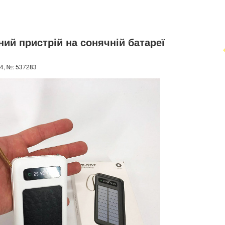
ий пристрій на сонячній батареї
4, №: 537283