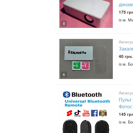
динам
175 гр
із м. 
8
Аксесу
Закал
40 грн.
із м. Б
6
Аксесу
Пульт 
Фотос
145 гр
із м. Б