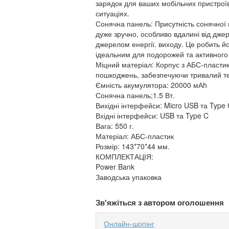
зарядок для ваших мобільних пристрої
ситуаціях.
Сонячна панель: Присутність сонячної 
дуже зручно, особливо вдалині від дж
джерелом енергії. виходу. Це робить йо
ідеальним для подорожей та активного 
Міцний матеріал: Корпус з АБС-пластик
пошкоджень, забезпечуючи тривалий те
Ємність акумулятора: 20000 мАh
Сонячна панель;1.5 Вт.
Вихідні інтерфейси: Micro USB та Type
Вхідні інтерфейси: USB та Type C
Вага: 550 г.
Матеріал: АБС-пластик
Розмір: 143*70*44 мм.
КОМПЛЕКТАЦІЯ:
Power Bank
Заводська упаковка
Зв'яжіться з автором оголошення
Онлайн-шопінг