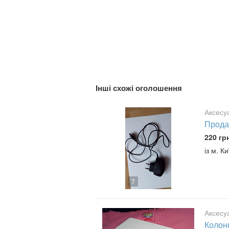
Інші схожі оголошення
Аксесу
Продам
220 гр
із м. К
7
Аксесу
Колон