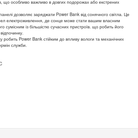
в, що особливо важливо в довгих подорожах або екстрених
панелі дозволяє заряджати Power Bank від сонячного світла. Це
ерел електроживлення, де сонце може стати вашим власним
го сумісним із більшістю сучасних пристроїв. що робить його
відпочинку.
у робить Power Bank стійким до впливу вологи та механічних
рмін служби.
 C