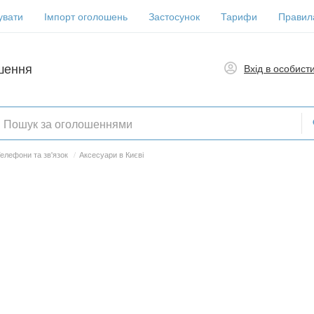
увати
Імпорт оголошень
Застосунок
Тарифи
Правил
шення
Вхід в особист
елефони та зв'язок
/
Аксесуари в Києві