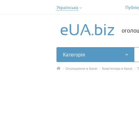
Українська
Публік
Русский
Українська
оголо
Категорія
/
Оголошення в Києві
/
Комп'ютери в Києві
/
Т