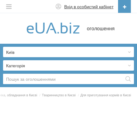
Вхід в особистий кабінет
Українська
оголошення
Русский
Українська
Київ
Категорія
хніка, обладнання в Києві
/
Тваринництво в Києві
/
Для приготування кормів в Києві