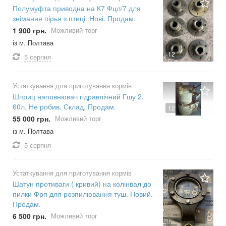
Полумуфта приводна на К7 Фцл/7 для
знімання пірья з птиці. Нові. Продам.
1 900 грн.
Можливий торг
із м. Полтава
12
5 серпня
Устаткування для приготування кормів
Шприц наповнювач гідравлічний Гшу 2.
60л. Не робив. Склад. Продам.
12
55 000 грн.
Можливий торг
із м. Полтава
5 серпня
Устаткування для приготування кормів
Шатун противаги ( кривий) на колінвал до
пилки Фрп для розпилювання туш. Новий.
Продам.
6 500 грн.
Можливий торг