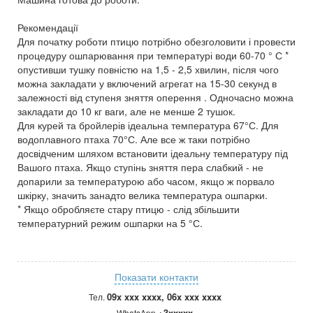
Рекомендації
Для початку роботи птицю потрібно обезголовити і провести
процедуру ошпарювання при температурі води 60-70 ° С *
опустивши тушку повністю на 1,5 - 2,5 хвилин, після чого
можна закладати у включений агрегат на 15-30 секунд в
залежності від ступеня зняття оперення . Одночасно можна
закладати до 10 кг ваги, але не менше 2 тушок.
Для курей та бройлерів ідеальна температура 67°С. Для
водоплавного птаха 70°С. Але все ж таки потрібно
досвідченим шляхом встановити ідеальну температуру під
Вашого птаха. Якщо ступінь зняття пера слабкий - не
допарили за температурою або часом, якщо ж порвало
шкірку, значить занадто велика температура ошпарки.
* Якщо обробляєте стару птицю - слід збільшити
температурний режим ошпарки на 5 °С.
Показати контакти
09x xxx xxxx, 06x xxx xxxx
Тел.
+3xxxxx
WhatsApp