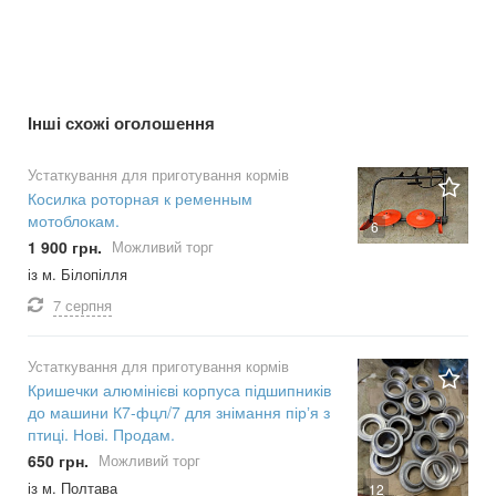
Інші схожі оголошення
Устаткування для приготування кормів
Косилка роторная к ременным
мотоблокам.
6
1 900 грн.
Можливий торг
із м. Білопілля
7 серпня
Устаткування для приготування кормів
Кришечки алюмінієві корпуса підшипників
до машини К7-фцл/7 для знімання пірʼя з
птиці. Нові. Продам.
650 грн.
Можливий торг
із м. Полтава
12