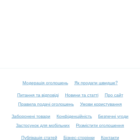
Модерація оголошень
Як продати швидше?
Питання та відповіді
Новини та статті
Про сайт
Правила подачі оголошень
Умови користування
Заборонені товари
Конфіденційність
Безпечні угоди
Застосунок для мобільних
Розмістити оголошення
Публікація статей
Бізнес-сторінки
Контакти