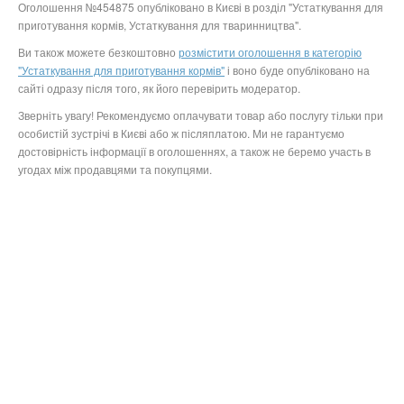
Оголошення №454875 опубліковано в Києві в розділ "Устаткування для
приготування кормів, Устаткування для тваринництва".
Ви також можете безкоштовно
розмістити оголошення в категорію
"Устаткування для приготування кормів"
і воно буде опубліковано на
сайті одразу після того, як його перевірить модератор.
Зверніть увагу! Рекомендуємо оплачувати товар або послугу тільки при
особистій зустрічі в Києві або ж післяплатою. Ми не гарантуємо
достовірність інформації в оголошеннях, а також не беремо участь в
угодах між продавцями та покупцями.