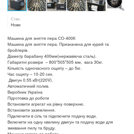
Стан:
Нове
Машина для зняття пера СО-400К
Машина для зняття пера. Призначена для курей та
бройлерів.
Діаметр барабану 400мм(нержавіюча сталь).
Габаритні розміри – 800*505*505 мм, вага 30кг.
Кількість одночасного ощипу – до 5кг.
Час ощипу – 10-20 сек.
Двигун 0.55 кВт(220V).
Автоматичний полив.
Виробник Україна
Підготовка до роботи
Встановити агрегат на рівну поверхню.
Встановити заземлення.
Підключити в сіль та підключити подачу води.
Включити на одну хвилину двигун та подачу води для
змивання пилу та бруду.
Машина готова до роботи.