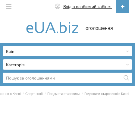
Вхід в особистий кабінет
Українська
оголошення
Русский
Українська
Київ
Категорія
ення в Києві
/
Спорт, хобі
/
Предмети старовини
/
Годинники старовинні в Києві