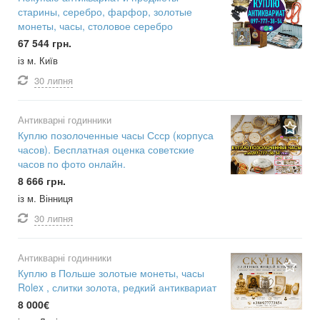
старины, серебро, фарфор, золотые
монеты, часы, столовое серебро
2
67 544 грн.
із м. Київ
30 липня
Антикварні годинники
Куплю позолоченные часы Ссср (корпуса
часов). Бесплатная оценка советские
часов по фото онлайн.
8 666 грн.
із м. Вінниця
30 липня
Антикварні годинники
Куплю в Польше золотые монеты, часы
Rolex , слитки золота, редкий антиквариат
8 000€