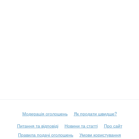
Модерація оголошень
Як продати швидше?
Питання та відповіді
Новини та статті
Про сайт
Правила подачі оголошень
Умови користування