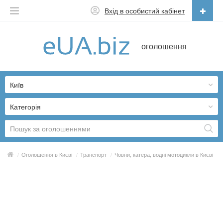
Вхід в особистий кабінет
Українська
оголошення
Русский
Українська
Київ
Категорія
/
Оголошення в Києві
/
Транспорт
/
Човни, катера, водні мотоцикли в Києві