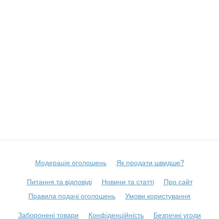
Модерація оголошень
Як продати швидше?
Питання та відповіді
Новини та статті
Про сайт
Правила подачі оголошень
Умови користування
Заборонені товари
Конфіденційність
Безпечні угоди