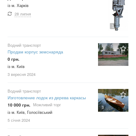
із м. Харків
28 липня
3
Водний транспорт
Продам корпус земснаряда
0 грн.
із м. Київ
3 вересня
2024
Водний транспорт
Изготовление лодок из дерева каркасы
10 000 грн.
Можливий торг
3
із м. Київ, Голосіївський
5 січня
2024