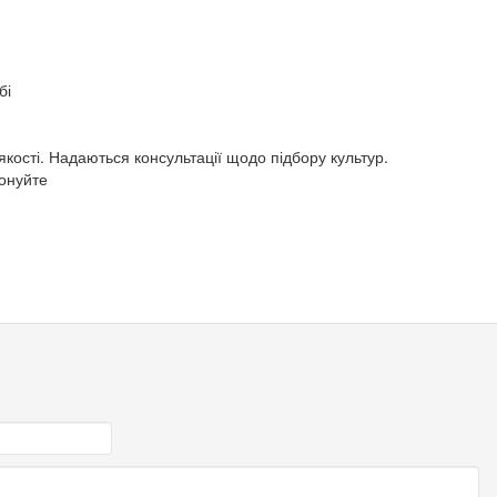
бі
якості. Надаються консультації щодо підбору культур.
онуйте