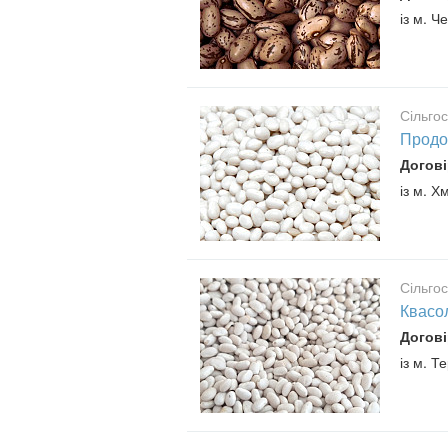
із м. Че
Сільго
Продо
Догові
із м. 
Сільго
Квасо
Догові
із м. Т