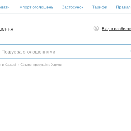
увати
Імпорт оголошень
Застосунок
Тарифи
Правил
шення
Вхід в особист
 в Харкові
/
Сільгосппродукція в Харкові