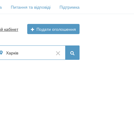
а
Питання та відповіді
Підтримка
ий кабінет
Подати оголошення
Харків