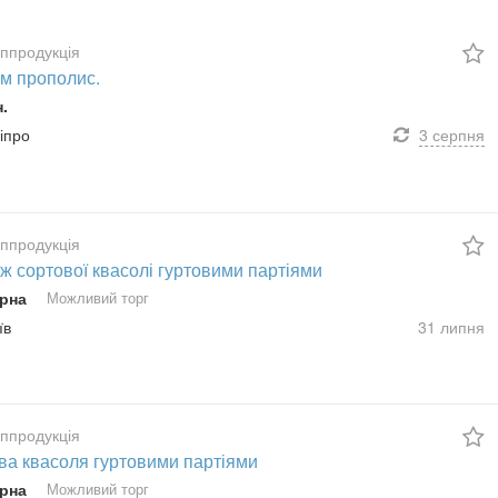
сппродукція
м прополис.
н.
ніпро
3 серпня
сппродукція
ж сортової квасолі гуртовими партіями
рна
Можливий торг
їв
31 липня
сппродукція
ва квасоля гуртовими партіями
рна
Можливий торг