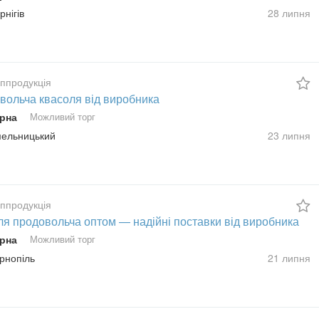
рнігів
28 липня
сппродукція
вольча квасоля від виробника
рна
Можливий торг
Хмельницький
23 липня
сппродукція
ля продовольча оптом — надійні поставки від виробника
рна
Можливий торг
ернопіль
21 липня