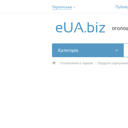
Українська
Публік
Русский
Українська
оголо
Категорія
/
Оголошення в Харкові
/
Продукти харчування