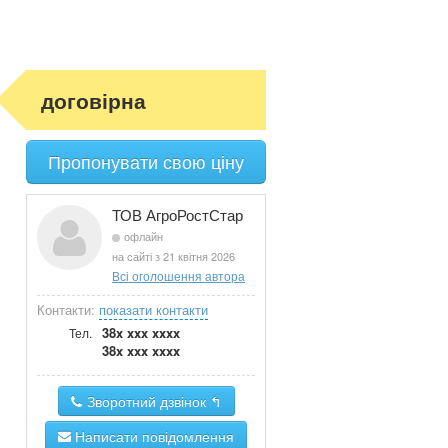
договірна
Пропонувати свою ціну
ТОВ АгроРостСтар
офлайн
на сайті з 21 квітня 2026
Всі оголошення автора
Контакти:
показати контакти
38x xxx xxxx
Тел.
38x xxx xxxx
Зворотний дзвінок ↰
Написати повідомлення