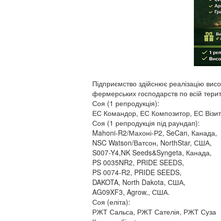
Підприємство здійснює реалізацію висо
фермерських господарств по всій терито
Соя (1 репродукція):
ЕС Командор, ЕС Композитор, ЕС Візи
Соя (1 репродукція під раундап):
Mahoni-R2/Махоні-Р2, SeCan, Канада,
NSC Watson/Ватсон, NorthStar, США,
S007-Y4,NK Seeds&Syngeta, Канада,
PS 0035NR2, PRIDE SEEDS,
PS 0074-R2, PRIDE SEEDS,
DAKOTA, North Dakota, США,
AG09XF3, Agrow,, США.
Соя (еліта):
РЖТ Сальса, РЖТ Сателія, РЖТ Суза