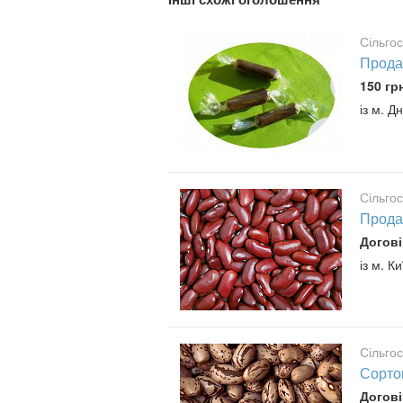
Сільго
Прода
150 гр
із м. Д
Сільго
Прода
Догові
із м. Ки
Сільго
Сорто
Догові