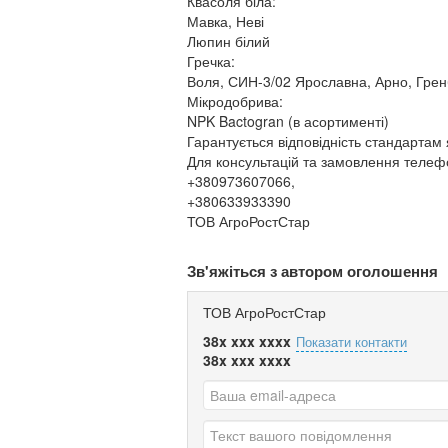
Квасоля біла:
Мавка, Неві
Люпин білий
Гречка:
Воля, СИН-3/02 Ярославна, Арно, Грен
Мікродобрива:
NPK Bactogran (в асортименті)
Гарантується відповідність стандартам 
Для консультацій та замовлення телеф
+380973607066,
+380633933390
ТОВ АгроРостСтар
Зв'яжіться з автором оголошення
ТОВ АгроРостСтар
38x xxx xxxx
Показати контакти
38x xxx xxxx