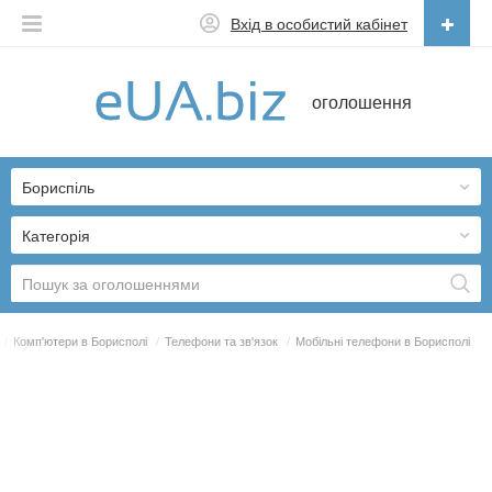
Вхід в особистий кабінет
Українська
оголошення
Русский
Українська
Бориспіль
Категорія
/
Комп'ютери в Борисполі
/
Телефони та зв'язок
/
Мобільні телефони в Борисполі