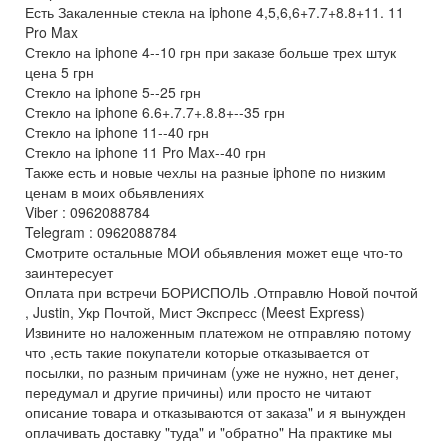
Есть Закаленные стекла на iphone 4,5,6,6+7.7+8.8+11. 11
Pro Max
Стекло на iphone 4--10 грн при заказе больше трех штук
цена 5 грн
Стекло на iphone 5--25 грн
Стекло на iphone 6.6+.7.7+.8.8+--35 грн
Стекло на iphone 11--40 грн
Стекло на iphone 11 Pro Max--40 грн
Также есть и новые чехлы на разные iphone по низким
ценам в моих обьявлениях
Viber : 0962088784
Telegram : 0962088784
Смотрите остальные МОИ обьявления может еще что-то
заинтересует
Оплата при встречи БОРИСПОЛЬ .Отправлю Новой почтой
, Justin, Укр Почтой, Мист Экспресс (Meest Express)
Извините но наложенным платежом не отправляю потому
что ,есть такие покупатели которые отказывается от
посылки, по разным причинам (уже не нужно, нет денег,
передумал и другие причины) или просто не читают
описание товара и отказываются от заказа" и я вынужден
оплачивать доставку "туда" и "обратно" На практике мы