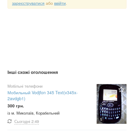
зареєструватися
або
ввійти
.
Інші схожі оголошення
Мобільні телефони
Мобильный Vodjfon 345 Text(v345x-
2avdgb1)
300 грн.
із м. Миколаїв, Корабельний
5
Сьогодні
2:49