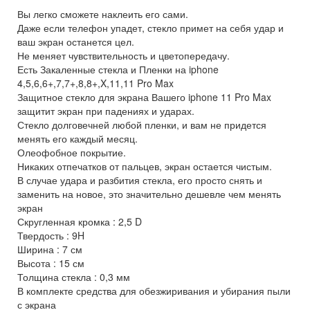
Вы легко сможете наклеить его сами.
Даже если телефон упадет, стекло примет на себя удар и
ваш экран останется цел.
Не меняет чувствительность и цветопередачу.
Есть Закаленные стекла и Пленки на iphone
4,5,6,6+,7,7+,8,8+,X,11,11 Pro Max
Защитное стекло для экрана Вашего iphone 11 Pro Max
защитит экран при падениях и ударах.
Стекло долговечней любой пленки, и вам не придется
менять его каждый месяц.
Олеофобное покрытие.
Никаких отпечатков от пальцев, экран остается чистым.
В случае удара и разбития стекла, его просто снять и
заменить на новое, это значительно дешевле чем менять
экран
Скругленная кромка : 2,5 D
Твердость : 9H
Ширина : 7 см
Высота : 15 см
Толщина стекла : 0,3 мм
В комплекте средства для обезжиривания и убирания пыли
с экрана