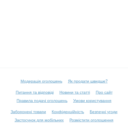
Модерація оголошень
Як продати швидше?
Питання та відповіді
Новини та статті
Про сайт
Правила подачі оголошень
Умови користування
Заборонені товари
Конфіденційність
Безпечні угоди
Застосунок для мобільних
Розмістити оголошення