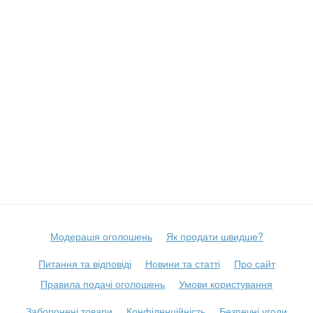
Модерація оголошень
Як продати швидше?
Питання та відповіді
Новини та статті
Про сайт
Правила подачі оголошень
Умови користування
Заборонені товари
Конфіденційність
Безпечні угоди