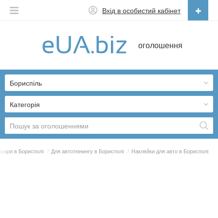
Вхід в особистий кабінет
Українська
оголошення
Русский
Українська
Бориспіль
Категорія
уари в Борисполі
/
Для автотюнингу в Борисполі
/
Наклейки для авто в Борисполі