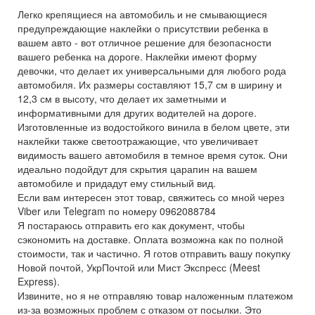
Легко крепящиеся на автомобиль и не смывающиеся
предупреждающие наклейки о присутствии ребенка в
вашем авто - вот отличное решение для безопасности
вашего ребенка на дороге. Наклейки имеют форму
девочки, что делает их универсальными для любого рода
автомобиля. Их размеры составляют 15,7 см в ширину и
12,3 см в высоту, что делает их заметными и
информативными для других водителей на дороге.
Изготовленные из водостойкого винила в белом цвете, эти
наклейки также светоотражающие, что увеличивает
видимость вашего автомобиля в темное время суток. Они
идеально подойдут для скрытия царапин на вашем
автомобиле и придадут ему стильный вид.
Если вам интересен этот товар, свяжитесь со мной через
Viber или Telegram по номеру 0962088784
Я постараюсь отправить его как документ, чтобы
сэкономить на доставке. Оплата возможна как по полной
стоимости, так и частично. Я готов отправить вашу покупку
Новой почтой, УкрПочтой или Мист Экспресс (Meest
Express).
Извините, но я не отправляю товар наложенным платежом
из-за возможных проблем с отказом от посылки. Это