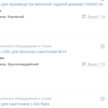
 для производства бетонной садовой дорожки 100х50 см
н.
непр, Кировский
Вчера
7:19
ленное оборудование и станки
 з Абс для бетонних пам'ятників №15
рн.
Днепр, Красногвардейский
Вчера
7:19
ленное оборудование и станки
 для пам'ятників з Абс №24