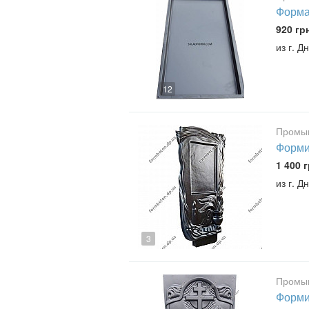
Форма
920 гр
из г. Д
12
Промыш
Форми
1 400 г
из г. 
3
Промыш
Форми