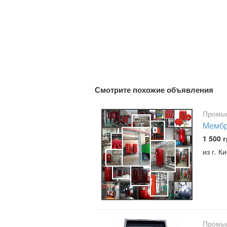
Смотрите похожие объявления
Промыш
Мембра
1 500 г
из г. 
12
Промыш