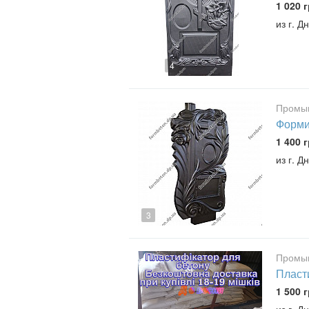
1 020 г
из г. 
4
Промыш
Форми
1 400 г
из г. 
3
Промыш
Пласти
1 500 г